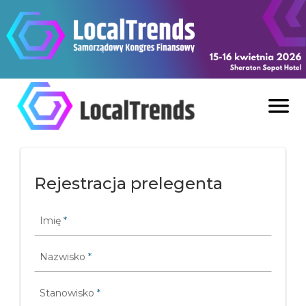
Skip to content

Rejestracja prelegenta
Imię
*
Nazwisko
*
Stanowisko
*